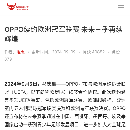
OPPO续约欧洲冠军联赛 未来三季再续
辉煌
作者：
璀璨
•
更新时间：2024-09-09
•
阅读
40882
•
点赞
879
2024年9月5日，马德里
——
OPPO宣布与欧洲足球协会联
盟（UEFA，以下简称欧足联）续签合作协议。此次续约涵
盖多项UEFA赛事，包括欧洲冠军联赛、欧洲超级杯、欧洲
室内五人制足球冠军联赛决赛和欧洲青年联赛决赛。OPPO
还宣布将在未来赛季通过在中国、西班牙、墨西哥、埃及等
国家启动一系列青少年足球发展项目，进一步扩大对全球足