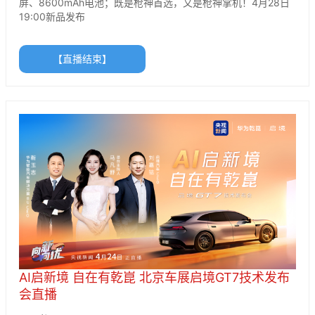
屏、8600mAh电池；既是枪神首选，又是枪神掌机！4月28日
19:00新品发布
【直播结束】
AI启新境 自在有乾崑 北京车展启境GT7技术发布
会直播