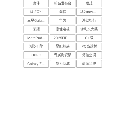
康佳
新品发布会
联想
14.2英寸
海信
华为nova Flip
三星Galaxy S25 Edge
华为
鸿蒙智行
荣耀
康佳电视
沙利文大奖
MatePad Pro
2025FIFA世俱杯
C+级
潮汐引擎
星纪魅族
PC高透材
OPPO
专属陶瓷铝
海信空调
Galaxy Z Flip7
华为商城
商汤科技