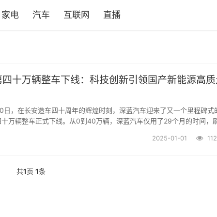
家电
汽车
互联网
直播
第四十万辆整车下线：科技创新引领国产新能源高质
月30日，在长安造车四十周年的辉煌时刻，深蓝汽车迎来了又一个里程碑式
十万辆整车正式下线。从0到40万辆，深蓝汽车仅用了29个月的时间，
最快纪录，成为国企新能源高质量发展的典型代表。深蓝汽车总裁邓承浩
2025-01-01
112
户、生态伙伴及全体员工表示了诚挚的...
共
1
页
1
条