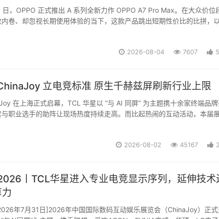
月 4 日，OPPO 正式推出 A 系列全新力作 OPPO A7 Pro Max。在大众价
内卷、却忽视长期使用体验的当下，这款产品跳出短期性价比的比拼，以 
核心产品逻辑，从电池寿命、机身防护、系统流畅到安全守护完成全维度的
球...
2026-08-04
7607
 ChinaJoy 立电竞标准 原生千赫兹屏刷新行业上限
inaJoy 在上海正式启幕，TCL 华星以 “与 AI 同屏” 为主题携十余家终端品
宾与职业选手的助阵让现场热度持续走高。而比起热闹的互动活动，本届
出的两大行业级信号更值得关注：联合 TÜV 莱茵发布《原生电竞高性能显
的参...
2026-08-02
45167
Joy2026丨TCL华星进入专业电竞显示序列，延伸技术
算力
026年7月31日]2026年中国国际数码互动娱乐展览会（ChinaJoy）正