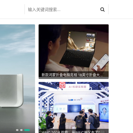
新款鸿蒙折叠电脑亮相 18英寸折叠大屏迈入原生手写时代
WAIC 2026 观察：当WAIC展区有了“人味”：北电数智带来AI赋能民生的真实答卷