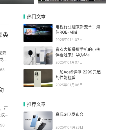
热门文章
电视行业迎来新变革：海
信RGB-Mini
品类
2025年01月07日
喜欢大折叠屏手机的小伙
球累
伴看过来！华为Ma
类协
2025年01月07日
获全
68
一加Ace5评测 2299元起
的性能猛兽
2025年01月06日
动
推荐文章
，可
真我GT7发布会
会议
量告急
190
2025年04月23日