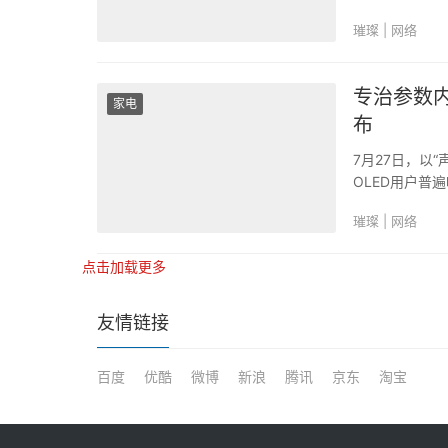
璀璨 | 网络
专治参数内
家电
布
7月27日，以
OLED用户普
“全能至臻Pro
璀璨 | 网络
术体系，搭载最新
点击加载更多
友情链接
百度
优酷
微博
新浪
腾讯
京东
淘宝