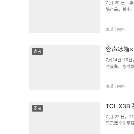
7 月 29 
脑产品。其中，定
为华为首款以 
度升级的鸿蒙..
璀璨 | 网络
容声冰箱×
家电
7月24日-2
啡设备、咖啡
豆、烘焙、冲煮
——容声冰箱，
璀璨 | 网络
TCL X3
家电
7 月 27 日
显示器全能至臻 
劝升级" 的产品