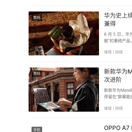
华为史上续
数码
兼得
8 月 5 日，
舰”的重磅产品，
的续航表现，
璀璨 | 网络
中，该机以 439g
新款华为M
数码
次进阶
新款华为Mat
停留在“屏幕能
双屏生态与鸿
璀璨 | 网络
说，这是一款旗
OPPO A
手机