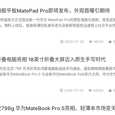
舰平板MatePad Pro即将发布，外观首曝引期待
为终端官方正式放出新一代华为 MatePad Pro的预告海报与视频，宣告这
场。物料上线后，极致轻薄的机身形态与全新粉色配色迅速登上社交平台
论工业设计的突破，不少普通用户也在评论区留言 “这个平板的颜值好高
就想入手”。编辑在消费电子...
2026-07-30
49133
5
叠电脑亮相 18英寸折叠大屏迈入原生手写时代
日，华为在北京 798 艺术区举办鸿蒙电脑新品技术沟通会，提前揭晓两款重磅
新华为MateBook Pro S 与全新华为MateBook Fold非凡大师。作为
新迭代之作，全新华为MateBook Fold非凡大师定位 18 英寸手写折叠屏电..
2026-07-29
44300
6
98g 华为MateBook Pro S亮相，轻薄本市场变