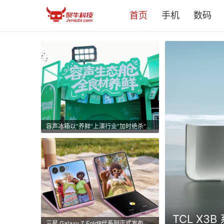
首页
手机
数码
容声冰箱以“养鲜”上演行业“加时绝杀”，定义全食材管理冠军标准
从舱驾融合到具身驾驶，千里科技用全栈闭环重新定义 “AI + 车” 变革
三星 Galaxy Z Fold8代系列正式发布 Galaxy Z Fold8以新形态重构AI使用体验