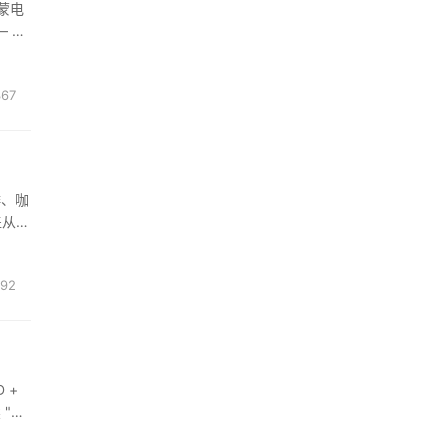
蒙电
— 作
全维
367
啡、咖
盖从生
品牌
92
 +
 "听