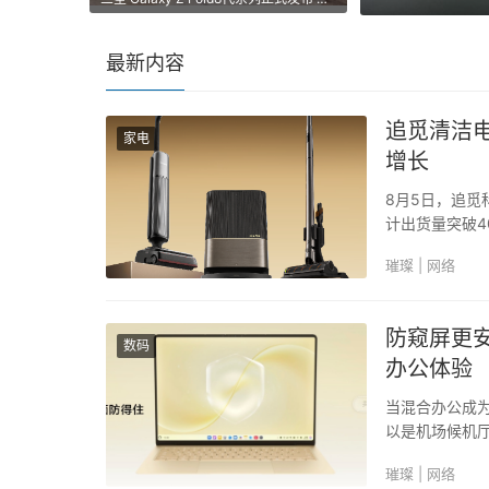
最新内容
追觅清洁
家电
增长
8月5日，追觅
计出货量突破4
同发展和全球市
璀璨 | 网络
球销量、销额双
防窥屏更安全
数码
办公体验
当混合办公成为
以是机场候机
室。但与此同
璀璨 | 网络
的慌乱，也成为