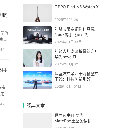
OPPO Find N5 Watch X
续航
2025年02月20日
年货节限定福利！真我
美学旗
Neo7携手《画江湖
业瓶颈
2025年01月03日
注。其
46
年轻人的潮流折叠新宠！
华为nova Fl
2025年01月02日
验再
深蓝汽车第四十万辆整车
下线：科技创新引领
2025年01月01日
没有
度定制
了
742
经典文章
世界读书日 华为
MatePad重塑阅读记