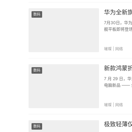
华为全新旗
数码
7月30日，华
舰平板即将登
不仅科技圈在讨
“这个厚度看着
璀璨 | 网络
新款鸿蒙折
数码
7 月 29 
电脑新品 —— 全
叠屏 PC 的最
璀璨 | 网络
极致轻薄仅7
数码