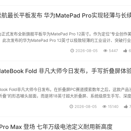
航最长平板发布 华为MatePad Pro实现轻薄与长
华为正式发布全新旗舰平板华为MatePad Pro 12英寸。作为定位“专业创作
此次发布的华为MatePad Pro 12英寸以极致轻薄的工业设计、突破行
以及全维度升级的创作与生产力体验，引发数码圈层与大众用户的广泛关
2026-08-05
5447
6
...
ateBook Fold 非凡大师今日发布，手写折叠屏体
eBook Fold非凡大师今日发布。在折叠屏PC赛道摸索数年之后，这款产品
折叠”的形态噱头层面，而是将18英寸超大折叠屏、系统级原生手写、深
蒙全场景能力融合在一起，补齐了折叠PC长期以来的几块核心短板。往小
2026-08-05
15140
舰折叠电脑的常规迭代；往大...
7 Pro Max 登场 七年万级电池定义耐用新高度