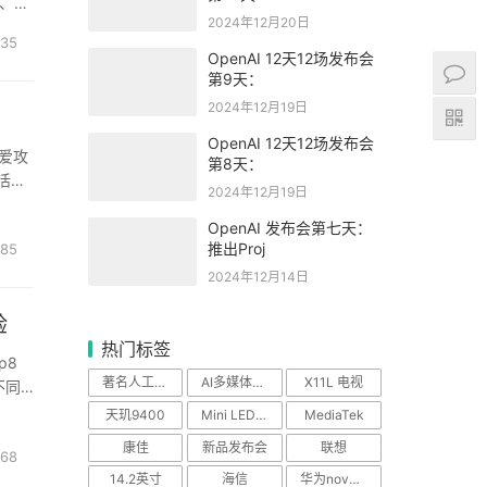
子、
2024年12月20日
手高能
35
OpenAI 12天12场发布会
第9天：
2024年12月19日
OpenAI 12天12场发布会
、爱攻
第8天：
活
2024年12月19日
 莱茵
OpenAI 发布会第七天：
推出Proj
85
2024年12月14日
验
热门标签
p8
著名人工智能科学
AI多媒体中心
X11L 电视
不同
天玑9400
Mini LED电视
MediaTek
康佳
新品发布会
联想
68
14.2英寸
海信
华为nova Flip