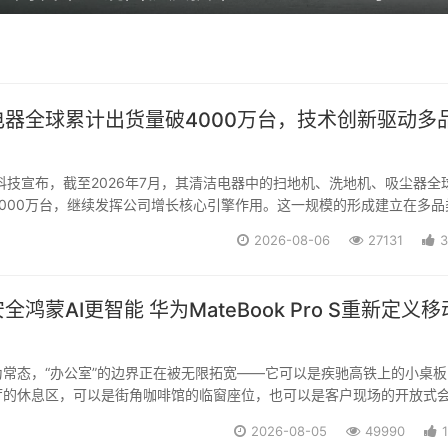
电器全球累计出货量破4000万台，技术创新驱动多
科技宣布，截至2026年7月，其清洁电器中的扫地机、洗地机、吸尘器全
000万台，继续发挥公司增长核心引擎作用。这一规模的形成建立在多品
场持续拓展的基础之上。数据显示，2026年第一季度追觅扫地机器人斩
2026-08-06
27131
3
第一，在全球30个国家市占第一；...
鸿蒙AI更智能 华为MateBook Pro S重新定义移
常态，“办公室”的边界正在被无限拓宽——它可以是疾驰高铁上的小桌板
厅的休息区，可以是街角咖啡馆的临窗座位，也可以是客户现场的开放式
时，负重通勤的疲惫、公共空间的隐私焦虑、弱网环境下的效率卡顿、电
2026-08-05
49990
每一个移动办公者无法回避的真实痛点。8月...