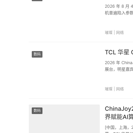
2026 年 8 
机普遍陷入参数
周期耐用” 为
升级。作为拥有全
璀璨 | 网络
TCL 华星
数码
2026 年 Ch
展台，明星嘉
TCL 华星放
准》，为乱象丛生
璀璨 | 网络
China
数码
界赋能AI
[中国，上海，2