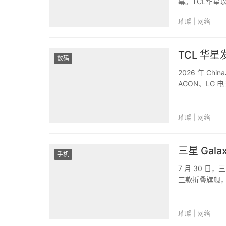
幕。TCL华星以
MSI、Ace
璀璨 | 网络
助阵，搭配多元.
TCL 华
数码
2026 年 Ch
AGON、LG
动，打造沉浸式
发布原生电竞高.
璀璨 | 网络
三星 Ga
手机
7 月 30 日，三
三款折叠旗舰，连同
于线上发布的参
璀璨 | 网络