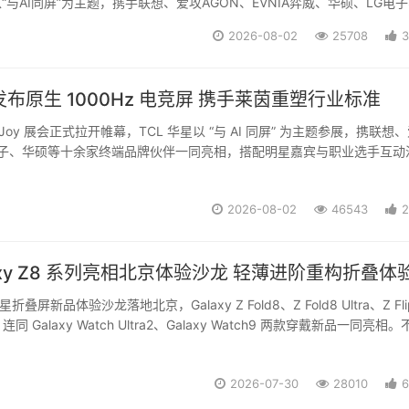
“与AI同屏”为主题，携手联想、爱攻AGON、EVNIA弈威、华硕、LG电
r、BenQ、TCL、雷鸟等终端品牌伙伴参展，并现场邀请汪东城、CF职业选
2026-08-02
25708
3
..
星发布原生 1000Hz 电竞屏 携手莱茵重塑行业标准
inaJoy 展会正式拉开帷幕，TCL 华星以 “与 AI 同屏” 为主题参展，携联想
 电子、华硕等十余家终端品牌伙伴一同亮相，搭配明星嘉宾与职业选手互动
电竞显示体验场。本届展会上，TCL 华星带来两大重磅动作：联合 TÜV
..
2026-08-02
46543
2
laxy Z8 系列亮相北京体验沙龙 轻薄进阶重构折叠体
星折叠屏新品体验沙龙落地北京，Galaxy Z Fold8、Z Fold8 Ultra、Z Fli
 Galaxy Watch Ultra2、Galaxy Watch9 两款穿戴新品一同亮相。
数解读，线下体验场让到场者得以近距离握持、操作，...
2026-07-30
28010
6