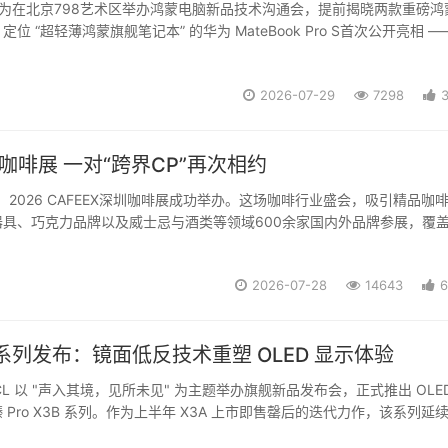
日，华为在北京798艺术区举办鸿蒙电脑新品技术沟通会，提前揭晓两款重磅鸿
位 “超轻薄鸿蒙旗舰笔记本” 的华为 MateBook Pro S首次公开亮相 —
“Pro S” 命名的笔记本产品，它以798g的极致机身重量、全新美学设计与
.
2026-07-29
7298
咖啡展 一对“跨界CP”再次相约
6日，2026 CAFEEX深圳咖啡展成功举办。这场咖啡行业盛会，吸引精品咖
器具、巧克力品牌以及威士忌与酒类等领域600余家国内外品牌参展，覆
到品饮体验的完整链条。在这片属于咖啡的场域里，一个看似“不搭界”的
再次出现在展商名单中。...
2026-07-28
14643
6
B 系列发布：镜面低反技术重塑 OLED 显示体验
，TCL 以 "声入其境，见所未见" 为主题举办旗舰新品发布会，正式推出 OLED
Pro X3B 系列。作为上半年 X3A 上市即售罄后的迭代力作，该系列延续
逻辑，针对高端 OLED 用户长期诟病的屏...