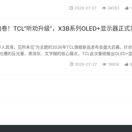
2026-07-27
34083
卷！TCL“听劝升级”，X3B系列OLED+显示器正式
“声入其境，见所未见”为主题的2026年TCL旗舰新品发布会盛大启幕。针
遍吐槽的反光重、黑场灰、文字糊的核心痛点，TCL此次重磅推出OLED+
”X3B系列，这是继上半年X3A上市即售罄后的“听劝升级”力作，依托OLED+
2026-07-27
18958
一代...