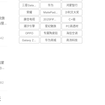
三星Galaxy S25 Edge
华为
鸿蒙智行
荣耀
MatePad Pro
沙利文大奖
款旗
康佳电视
2025FIFA世俱杯
C+级
热搜，
潮汐引擎
星纪魅族
PC高透材
！”
OPPO
专属陶瓷铝
海信空调
42
Galaxy Z Flip7
华为商城
商汤科技
鸿蒙
华为折
.
82
天