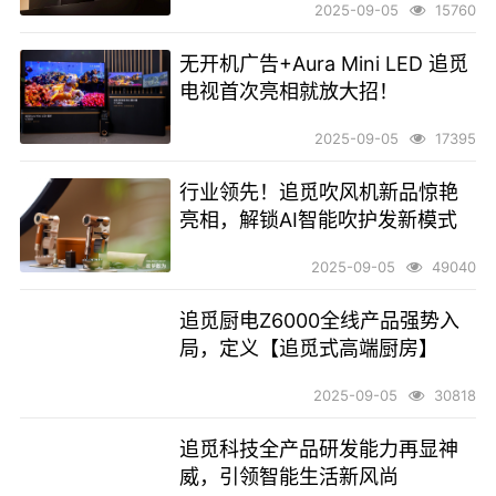
2025-09-05
15760
无开机广告+Aura Mini LED 追觅
电视首次亮相就放大招！
2025-09-05
17395
行业领先！追觅吹风机新品惊艳
亮相，解锁AI智能吹护发新模式
2025-09-05
49040
追觅厨电Z6000全线产品强势入
局，定义【追觅式高端厨房】
2025-09-05
30818
追觅科技全产品研发能力再显神
威，引领智能生活新风尚