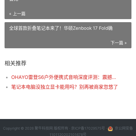
« 上一篇
全球首款折叠笔记本来了！华硕Zenbook 17 Fold确
下一篇 »
相关推荐
OHAYO雷登S6户外便携式音响深度评测：震撼音质，全场景音乐伴侣
笔记本电脑没独立显卡能用吗？别再被商家忽悠了
Copyright © 2026 聚牛科技网 版权所有 ·
京ICP备17029575号
·
京公网安备
1101120202101678号