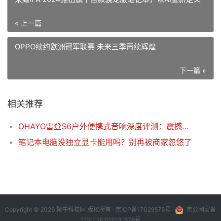
« 上一篇
OPPO续约欧洲冠军联赛 未来三季再续辉煌
下一篇 »
相关推荐
OHAYO雷登S6户外便携式音响深度评测：震撼音质，全场景音乐伴侣
笔记本电脑没独立显卡能用吗？别再被商家忽悠了
Copyright © 2026 聚牛科技网 版权所有 ·
京ICP备17029575号
·
京公网安备
1101120202101678号