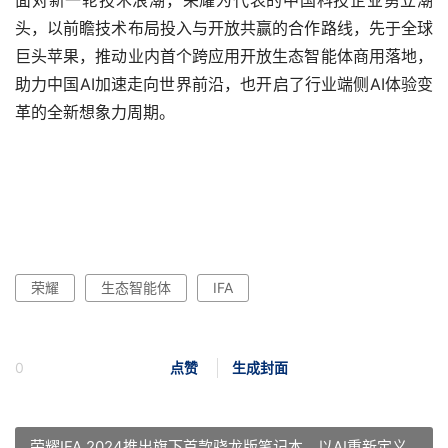
面对新一轮技术浪潮，荣耀为代表的中国科技企业勇立潮
头，以前瞻技术布局投入与开放共赢的合作路线，先于全球
巨头苹果，推动业内首个跨应用开放生态智能体商用落地，
助力中国AI加速走向世界前沿，也开启了行业端侧AI体验变
革的全新想象力周期。
荣耀
生态智能体
IFA
0
点赞
生成封面
荣耀IFA 2024推出旗下首款骁龙版笔记本，以AI重新定义