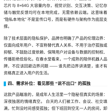
芯片与 8+64G 大容量内存，视觉识别、交互决策、记忆存
储与触觉反馈均可在本地完成，无需依赖云端。这意味着
“隐私本地化” 不是宣传口号，而是有硬件与架构作为底层支
撑。
除了技术层面的隐私保护，品牌也明确了产品的伦理边界：
仅面向成年用户、不宣称替代真人关系、不用于治疗孤独或
抑郁、不鼓励过度依赖、保障用户对设备与数据的控制权、
传播拒绝低俗化。在春水堂看来，一个成熟的陪伴机器人品
牌，不应该回避边界问题 —— 谁先把边界讲清楚，谁才有
资格真正进入用户的生活。
四、需求补位：看见那些 “说不出口” 的孤独
这款产品瞄准的，是成年人生活里一个隐秘但真实的场景：
深夜独居的情绪真空。
白天的人们被工作、会议、社交填
满，忙到没时间感受孤独；但下班回到空无一人的房间，卸