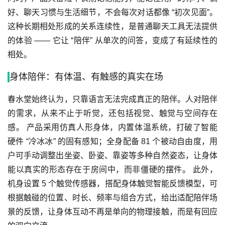
好、聊天习惯与生活细节，不会每次对话都像 “初次见面”。
这种长期相处形成的关系连续性，是普通聊天工具无法提供
的体验 —— 它让 “陪伴” 从单次的问答，变成了有延续性的
相处。
身体陪伴：有体温、有触感的真实在场
春水堂始终认为，只靠语言无法完成真正的陪伴。人对陪伴
的需求，从来不止于听觉，还包括视觉、触觉与空间存在
感。 产品采用仿真人形身体，内置体温系统，打破了智能
硬件 “冷冰冰” 的固有感知；全身配备 81 个被动自由度，用
户可手动调整出坐姿、卧姿、靠姿等多种自然姿态，让身体
能以真实的形态存在于房间中，而非僵硬的摆件。 此外，
机身设置 5 个触觉传感器，搭配身体触觉智能反馈模型，可
根据触碰的位置、时长、频率与组合方式，给出适配陪伴场
景的反馈，让身体互动不再是单向的物理接触，而是有回应