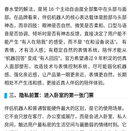
春水堂的解法，是将 16 个主动自由度全部集中在头部与面
部。在品牌看来，伴侣机器人的核心表达载体是脸部与头部
神态，而非四肢：眼神是否自然、微笑是否柔和、口型与语
音是否协调、倾听时是否有神态反馈，直接决定了用户能不
能产生 “有人在陪我” 的感受，而不是 “在和设备说话”。 有
表情，才有活人感；有稳定自然的表情系统，陪伴才能从
“机器回答” 变成 “有人回应”。官方希望通过 9 年积淀的仿真
人面部塑形、妆造技术与表情控制系统，尽可能弱化机器
感、强化亲近感，让产品第一眼更亲近、表情更自然，长期
相处不产生违和感，更接近真人伴侣的陪伴体验。
三、隐私前置：进入卧室的第一张门票
伴侣机器人和普通智能硬件最大的区别，是它的使用场景。
它不会只放在客厅、办公室或展厅，而是会进入卧室、私人
房间，触达用户最私密的生活空间与最脆弱的情绪时刻。它