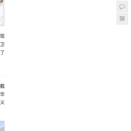
实现
与卫
了
。截
，华
义