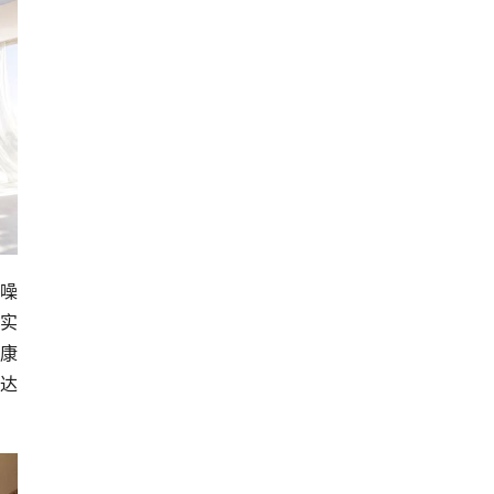
、噪
，实
健康
雷达