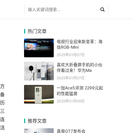
热门文章
电视行业迎来新变革：海
信RGB-Mini
2025年01月07日
喜欢大折叠屏手机的小伙
伴看过来！华为Ma
2025年01月07日
决方
一加Ace5评测 2299元起
的性能猛兽
设备
2025年01月06日
的历
、三
为连
推荐文章
活
真我GT7发布会