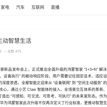
家电
汽车
互联网
直播
构主动智慧生活
6
•
点赞
475
系列及全场景新品发布会上，正式推出全面升级的鸿蒙智家 “1+3+N” 解
令、设备执行” 的被动响应阶段，用户需要记住固定话术、适应
深度渗透，全屋智能正迎来从 “设备联网” 到 “空间主动服务” 
核心，通过小艺 Claw 智能体的接入、全场景交互体系的革新
打造出 “可感知、可交流、可思考、可执行” 的未来家形态。作
华为鸿蒙智家此次升级不仅再次定义了行业标准，更推动智慧生