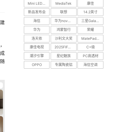
Mini LED电视
MediaTek
康佳
新品发布会
联想
14.2英寸
海信
华为nova Flip
三星Galaxy S25 Edge
建
华为
鸿蒙智行
荣耀
洛天依
沙利文大奖
MatePad Pro
能，
康佳电视
2025FIFA世俱杯
C+级
形成
潮汐引擎
星纪魅族
PC高透材
是随
OPPO
专属陶瓷铝
海信空调