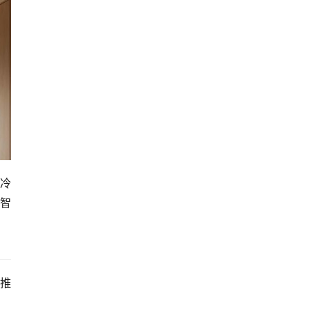
排冷
智
推