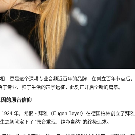
相，更是这个深耕专业音频近百年的品牌，在创立百年节点后，
场始于专业、归于生活的声学远征，此刻正开启全新的篇章。
基因的原音信仰
24 年，尤根・拜雅（Eugen Beyer）在德国柏林创立了拜
之初就定下了 “原音重现、纯净自然” 的终极追求。