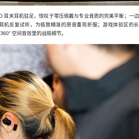
 ZERO 耳夹耳机驻足，惊叹于零压佩戴与专业音质的完美平衡；一
I 旗舰监听耳机反复试听，为极致精准的原音重现折服；游戏体验区的
360° 空间音效里的战局细节。