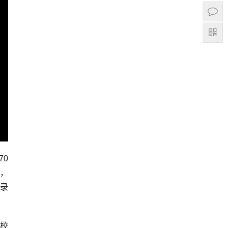
70
备，
球录
校