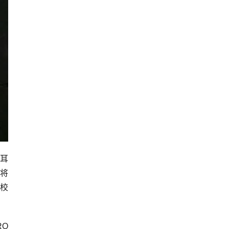
过耳
将
元校
RO