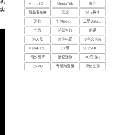
耳机
Mini LED电视
MediaTek
康佳
真实
新品发布会
联想
14.2英寸
海信
华为nova Flip
三星Galaxy S25 Edge
华为
鸿蒙智行
荣耀
洛天依
康佳电视
沙利文大奖
MatePad Pro
C+级
2025FIFA世俱杯
潮汐引擎
星纪魅族
PC高透材
OPPO
专属陶瓷铝
海信空调