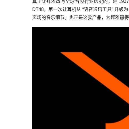
真正让拜雅改写全球音频行业历史的，是 19
DT48，第一次让耳机从 “语音通讯工具” 升
声场的音乐细节。也正是这款产品，为拜雅赢得了