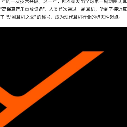
37 年的一次技术突破。这一年，拜雅研发出全球第一副动圈式
级为 “高保真音乐重放设备”，人类首次通过一副耳机，听到了接近
 “动圈耳机之父” 的称号，成为现代耳机行业的标志性起点。