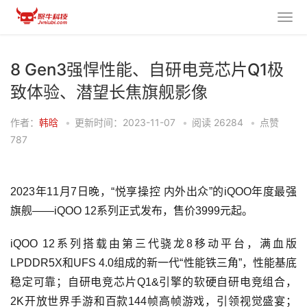
8 Gen3强悍性能、自研电竞芯片Q1极
致体验、潜望长焦旗舰影像
作者：
韩晗
•
更新时间：2023-11-07
•
阅读
26284
•
点赞
787
2023年11月7日晚，“悦享操控 内外出众”的iQOO年度最强
旗舰——iQOO 12系列正式发布，售价3999元起。
iQOO 12系列搭载由第三代骁龙8移动平台，满血版
LPDDR5X和UFS 4.0组成的新一代“性能铁三角”，性能基底
稳定可靠；自研电竞芯片Q1&引擎的软硬自研电竞组合，
2K开放世界手游和百款144帧高帧游戏，引领视觉盛宴；