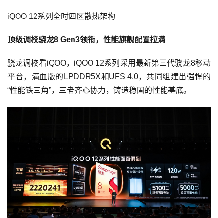
iQOO 12系列全时四区散热架构
顶级调校骁龙8 Gen3领衔，性能旗舰配置拉满
骁龙调校看iQOO，iQOO 12系列采用最新第三代骁龙8移动
平台，满血版的LPDDR5X和UFS 4.0，共同组建出强悍的
“性能铁三角”，三者齐心协力，铸造稳固的性能基底。