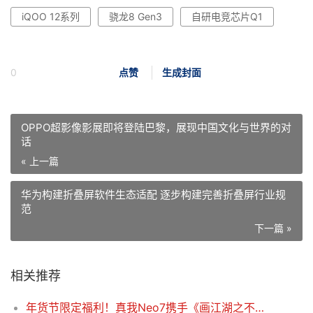
iQOO 12系列
骁龙8 Gen3
自研电竞芯片Q1
0
点赞
生成封面
OPPO超影像影展即将登陆巴黎，展现中国文化与世界的对
话
« 上一篇
华为构建折叠屏软件生态适配 逐步构建完善折叠屏行业规
范
下一篇 »
相关推荐
年货节限定福利！真我Neo7携手《画江湖之不良人》，打造性价比之王