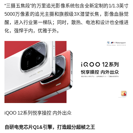
“三摄五焦段”的万里追光影像系统包含全新定制的1/1.3英寸
5000万像素的追光主摄和旗舰级3X潜望长焦，影像血脉觉
醒，进入行业第一梯队；同时，散热、电池和设计也全维进
化，强悍于内，优雅于外。
iQOO 12系列悦享操控 内外出众
自研电竞芯片Q1&引擎，打造超分超帧之王