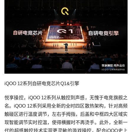
iQOO 12系列自研电竞芯片Q1&引擎
悦享操控，iQOO 12系列从触控到声感，无愧于电竞旗舰之
名。iQOO 12系列采用全新的全时四区散热架构，针对高频
触碰区进行温度调节，左右手拇指，后盖和中框四大区域实
现智能调节实时控温，使得横握时不再烫手。此外，全新一
代的超感触控技术实现更灵敏的游戏操控，配合iQOO史上