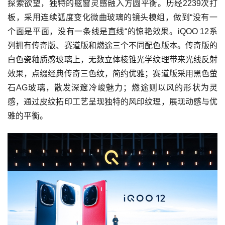
探索欲望，独特的舷窗灵感融入方圆平衡。历经2239次打
板，采用连续弧度变化微曲玻璃的镜头模组，做到“没有一
个面是平面，没有一条线是直线“的惊艳效果。iQOO 12系
列拥有传奇版、赛道版和燃途三个不同配色版本。传奇版的
白色瓷釉质感玻璃上，无数立体棱锥光学纹理带来光线反射
效果，点缀经典传奇三色纹，简约优雅；赛道版采用黑色萤
石AG玻璃，散发深邃冷峻魅力；燃途则以风的形状为灵
感，通过皮纹拓印工艺呈现独特的风印纹理，展现动感与优
雅的平衡。