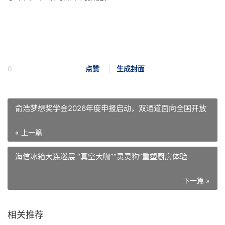
0
点赞
生成封面
俞浩梦想奖学金2026年度申报启动，双通道面向全国开放
« 上一篇
海信冰箱大连巡展 “真空大咖”“灵灵狗”重塑厨房体验
下一篇 »
相关推荐