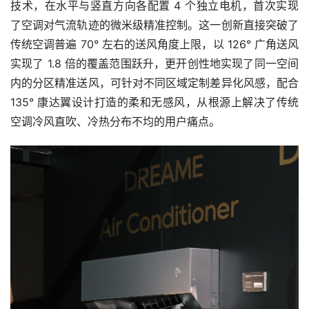
技术，在水平与竖直方向各配置 4 个独立电机，首次实现
了空调对气流轨迹的微米级精准控制。这一创新直接突破了
传统空调普遍 70° 左右的送风角度上限，以 126° 广角送风
实现了 1.8 倍的覆盖范围跃升，更开创性地实现了同一空间
内的分区精准送风，可针对不同区域定制差异化风感，配合
135° 康达翼设计打造的柔和无感风，从根源上解决了传统
空调冷风直吹、冷热分布不均的用户痛点。