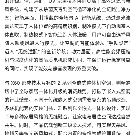
的升级。洁净层面，UV 杀菌技术协同负离子高效过滤与新
风系统，构建了从杀菌灭毒到空气循环净化的全链路洁净方
案；智能层面，其搭载的全场景 AI 智能系统，通过毫米波
雷达实现了人体位置的高精度识别，制冷模式下自动规避人
体直吹，制热模式下智能追踪人体送暖，用户可自由选择风
随人动或风避人行模式，让空调的智能体验从 “手动设定”
迈入 “无感适配” 的全新阶段；动力层面，高性能变频压缩
机与深度优化的高品质电机形成协同，在保证运行稳定可靠
的同时，实现了能效与静音表现的双重突破。
与 X60 形成技术互补的 Z 系列全嵌式整体机空调，则精准
切中了全球家居一体化升级的消费趋势，打破了嵌入式空调
的行业壁垒。不同于传统嵌入式空调需要复杂的吊顶改造、
多联机配套的安装门槛，Z 系列以全嵌式一体化设计，实现
了与多种家居风格的无缝融合，让家电与居住空间达成自然
共生。同时，产品搭载创新三级柔风技术，可实现天幕风、
地毯风等多元送风模式，配合内置的多维气候管理系统，对