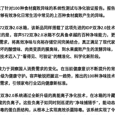
了针对100种食材腐败异味的系统性测试与净化验证报告。报
，能够有效净化日常生活中常见的上百种食材腐败产生的异味。
双净2.0冰箱，该新品同样搭载了这项先进的IDP双净2.0技
的是，容声572双净2.0冰箱不仅具备卓越的百种净味能力，
实需求，将高效净味与充裕存储空间完美结合，真正满足了现代
坏的酸馊味、肉类变质的腥臭味，到水果腐败产生的发酵异味，
技术迈入了“看得见、可验证”的精准化、科学化新阶段。
致力于洞察国人消费需求的变化。在当前健康意识不断提升的背
级为健康守护。容声敏锐把握这一趋势，推出的100种净味技
需求，引领家电行业迈向健康新标准。
P双净2.0系统通过全新升级的高能离子净化技术，在冰箱的冷
³浓度的负离子
。这些负离子如同时刻巡逻的“净味捕猎手”，能动
毒的蛋白质结构，从根本上实现高效杀菌除毒。该系统实现了令