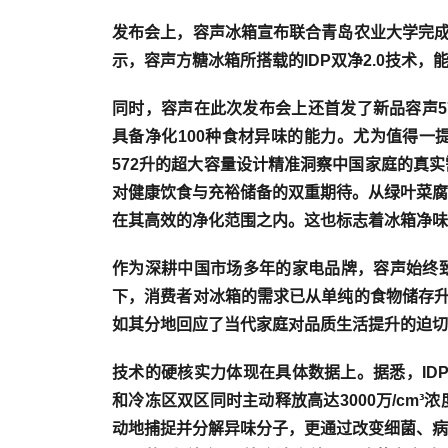
发布会上，容声冰箱宣布联合青岛农业大学完成
示，容声方糖冰箱所搭载的IDP双净2.0技术
同时，容声在此次发布会上还首发了新品容声572
具备净化100种食材异味的能力。尤为值得一提
572升的超大容量设计精准洞察中国家庭的真
对健康饮食与充裕储备的双重期待。从绿叶菜腐
在其高效的净化范围之内。这也标志着冰箱净味
作为深耕中国市场多年的家电品牌，容声始终
下，消费者对冰箱的需求已从单纯的食物储存升
如其分地回应了当代家庭对品质生活提升的迫切
技术的硬核实力体现在具体数据上。据悉，ID
和冷冻区双区同时主动释放高达
3000万/cm
动地捕捉并分解异味分子，更通过改变细菌、病