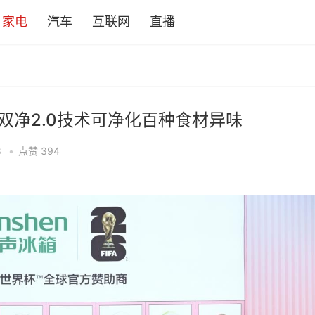
家电
汽车
互联网
直播
P双净2.0技术可净化百种食材异味
8
•
点赞
394