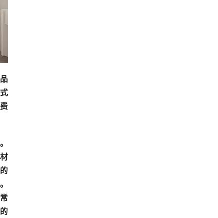
声品
式
费
角。
食材
味的
”。
非常
的