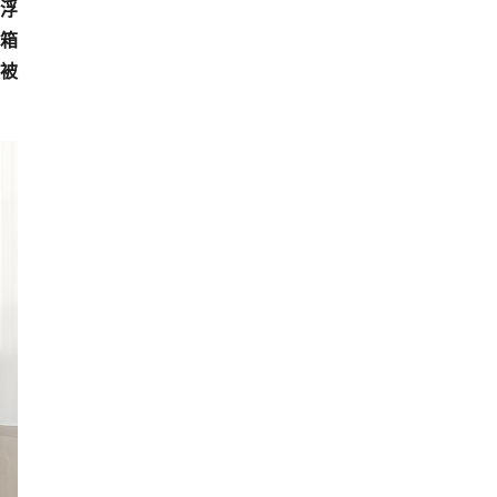
，浮
冰箱
被