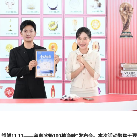
 领鲜11.11——容声冰箱100种净味”发布会。本次活动聚焦于