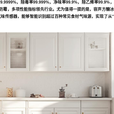
999%，除毒率99.999%，净味率99.9%，除乙烯率99.9%
天0级防霉，多项性能指标领先行业。尤为值得一提的是，容声方糖
味传感器，能够智能识别超过百种常见食材气味源，实现了从“