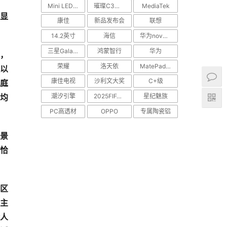
Mini LED电视
璀璨C3系列
MediaTek
告显
康佳
新品发布会
联想
14.2英寸
海信
华为nova Flip
三星Galaxy S25 Edge
鸿蒙智行
华为
术，
荣耀
洛天依
MatePad Pro
更以
康佳电视
沙利文大奖
C+级
家庭
潮汐引擎
2025FIFA世俱杯
星纪魅族
均
PC高透材
OPPO
专属陶瓷铝
景
术恰
藏区
态主
人