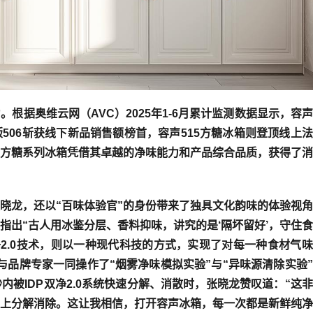
根据奥维云网（AVC）2025年1-6月累计监测数据显示，容
506
斩获线下新品销售额榜首，
容声515方糖冰箱
则登顶线上法
方糖系列冰箱凭借其卓越的净味能力和产品综合品质，获得了消
晓龙，还以“百味体验官”的身份带来了独具文化韵味的体验视
指出“古人用冰鉴分层、香料抑味，讲究的是‘隔坏留好’，守住
净2.0技术，则以一种现代科技的方式，实现了对每一种食材气
与品牌专家一同操作了“烟雾净味模拟实验”与“异味源清除实验
被IDP双净2.0系统快速分解、消散时，张晓龙赞叹道：“这
上分解消除。这让我相信，打开容声冰箱，每一次都是新鲜纯净