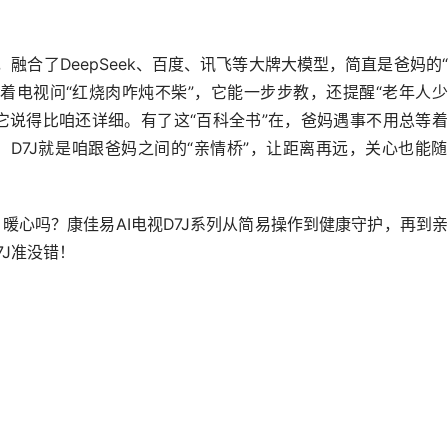
团，融合了DeepSeek、百度、讯飞等大牌大模型，简直是爸妈的
着电视问“红烧肉咋炖不柴”，它能一步步教，还提醒“老年人
，它说得比咱还详细。有了这“百科全书”在，爸妈遇事不用总等
D7J就是咱跟爸妈之间的“亲情桥”，让距离再远，关心也能
暖心吗？康佳易AI电视D7J系列从简易操作到健康守护，再到
J准没错！