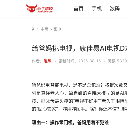
首页
手机
数码
主页
>
家电
给爸妈挑电视，康佳易AI电视D
作者：
璀璨
•
更新时间：2025-08-15
•
阅读
5339
咱爸妈用智能电视，是不是总犯愁？按键次数又
列是真懂老人心，靠自研的百晓大模型的易AI系
技，把父母最头疼的“电视不好用”“看久了眼睛
的“贴心管家”，咋用咋顺手。啥？你还不信？那
理由一：操作零门槛，爸妈用着不犯难