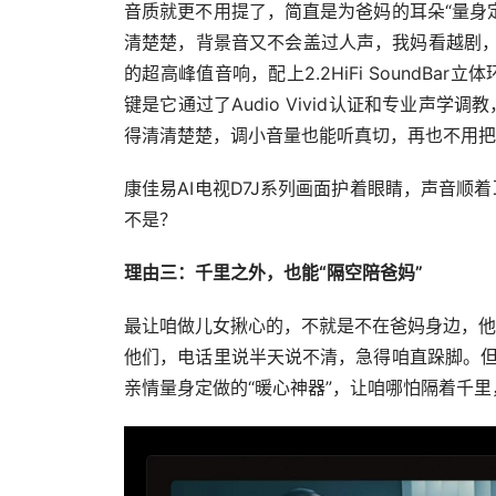
音质就更不用提了，简直是为爸妈的耳朵“量身
清楚楚，背景音又不会盖过人声，我妈看越剧，
的超高峰值音响，配上2.2HiFi Sound
键是它通过了Audio Vivid认证和专业声
得清清楚楚，调小音量也能听真切，再也不用把
康佳易AI电视D7J系列画面护着眼睛，声音
不是？
理由三：千里之外，也能“隔空陪爸妈”
最让咱做儿女揪心的，不就是不在爸妈身边，他
他们，电话里说半天说不清，急得咱直跺脚。但康
亲情量身定做的“暖心神器”，让咱哪怕隔着千