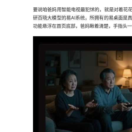
要说咱爸妈用智能电视最犯怵的，就是对着花花
研百晓大模型的易AI系统，所拥有的易桌面是
功能悬浮在首页底部，爸妈瞅着清楚，手指头一