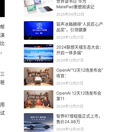
世界读书日 华为
MatePad重塑阅读记
2025年04月22日
容声冰箱摘得“人民匠心产
“帮
品奖”，引领健康
个演
2024年12月27日
比
2024联想天禧生态大会：
键，
开启一体多端”
2024年12月27日
OpenAI“12天12场发布会”
闪三
收官：
爸
2024年12月21日
OpenAI 12天12场发布会
第11
不用
2024年12月21日
您试
智界R7增程版正式上市，
售价24.98万
2024年12月20日