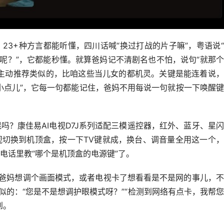
23+种方言都能听懂，四川话喊“换过打战的片子嘛”，粤语说
达呢？”，它都能秒懂。就算爸妈记不清剧名也不怕，说句“就那
主动推荐类似的，比咱这些当儿女的都机灵。关键是能连着说，
小点儿”，它每一句都能记住，爸妈不用每说一句就按一下唤醒
吗？康佳易AI电视D7J系列适配三模遥控器，红外、蓝牙、星
切换到机顶盒，按一下TV键就成，换台、调音量全用这一个，
电话里教“哪个是机顶盒的电源键”了。
”！爸妈想调个画面模式，或者电视卡了想看看是不是网的事儿，
似的：“您是不是想调护眼模式呀？”“检测到网络有点卡，我帮
到。