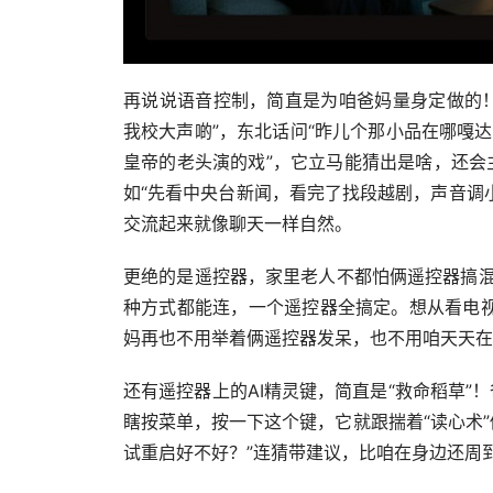
再说说语音控制，简直是为咱爸妈量身定做的！
我校大声啲”，东北话问“昨儿个那小品在哪嘎
皇帝的老头演的戏”，它立马能猜出是啥，还会
如“先看中央台新闻，看完了找段越剧，声音调
交流起来就像聊天一样自然。
更绝的是遥控器，家里老人不都怕俩遥控器搞混
种方式都能连，一个遥控器全搞定。想从看电视
妈再也不用举着俩遥控器发呆，也不用咱天天在
还有遥控器上的AI精灵键，简直是“救命稻草
瞎按菜单，按一下这个键，它就跟揣着“读心术”
试重启好不好？”连猜带建议，比咱在身边还周