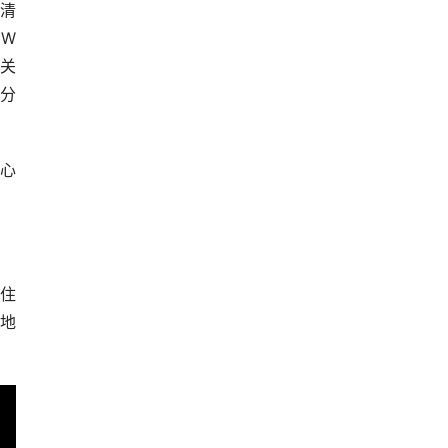
得清
0W
。关
声分
份心
住
异地