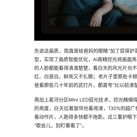
先说这画质，简直是给爸妈的眼睛“加了层保护
型，实现了画质智能优化，AI高精控光将画面
的人脸都能看得清清楚楚，看白天的风光片也不
红、白是白，鲜亮又不扎眼；老片子里那些卡顿
爸看那些几十年前的武打片，都直夸“比以前清
再加上星河分区Mini LED驭光技术，控光精细
的亮度，白天拉着窗帘也看得清，130%的超广
看动作片，人跑得多快都不拖影。这三重护眼下
“歇会儿，别盯着看了”。