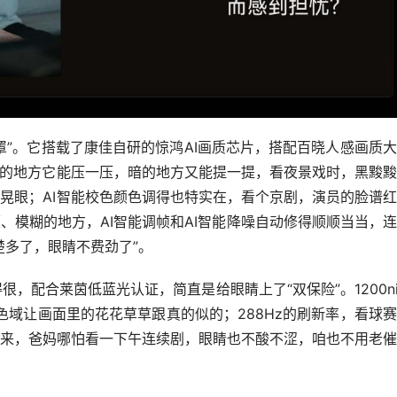
罩”。它搭载了康佳自研的惊鸿AI画质芯片，搭配百晓人感画质
亮的地方它能压一压，暗的地方又能提一提，看夜景戏时，黑黢
晃眼；AI智能校色颜色调得也特实在，看个京剧，演员的脸谱
、模糊的地方，AI智能调帧和AI智能降噪自动修得顺顺当当，
楚多了，眼睛不费劲了”。
得很，配合莱茵低蓝光认证，简直是给眼睛上了“双保险”。1200ni
色域让画面里的花花草草跟真的似的；288Hz的刷新率，看球
来，爸妈哪怕看一下午连续剧，眼睛也不酸不涩，咱也不用老催