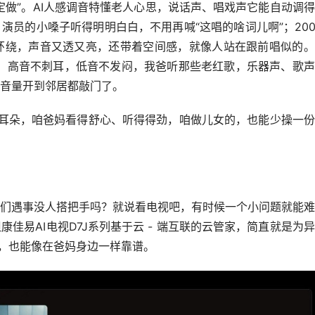
定做”。AI人感调音特懂老人心思，说话声、唱戏声它能自动调
演员的小嗓子听得明明白白，不用再喊“这唱的啥词儿啊”；20
Bar立体环绕，声音又透又亮，还带着空间感，就像人站在跟前唱似的
学调教，高音不刺耳，低音不发闷，我爸听那些老红歌，乐器声、歌
音量开到邻居都敲门了。
顺着耳朵，咱爸妈看得舒心、听得得劲，咱做儿女的，也能少操一
们遇事没人搭把手吗？就说看电视吧，有时候一个小问题就能难
佳易AI电视D7J系列基于云 - 端互联的云管家，简直就是为
里，也能像在爸妈身边一样靠谱。