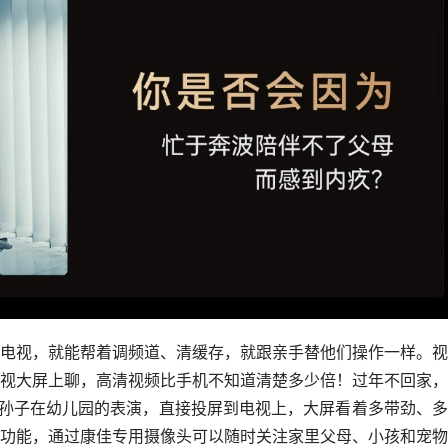
电视，就能帮着调频道、清缓存，就跟亲手替他们操作一样。视
视大屏上聊，高清视频比手机不知道清楚多少倍！过年不回家，
看孙子在幼儿园的表演，直接投屏到电视上，大屏看着多带劲、
功能，通过康佳专用摄像头可以随时关注家里父母、小孩和宠物