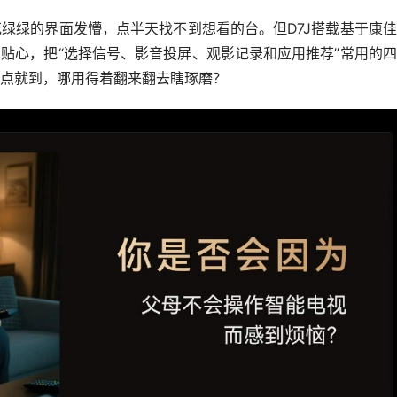
绿绿的界面发懵，点半天找不到想看的台。但D7J搭载基于康
真贴心，把“选择信号、影音投屏、观影记录和应用推荐”常用的
点就到，哪用得着翻来翻去瞎琢磨？