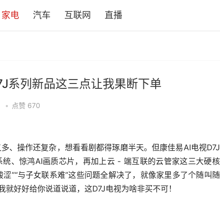
家电
汽车
互联网
直播
7J系列新品这三点让我果断下单
•
点赞
670
多、操作还复杂，想看看剧都得琢磨半天。但康佳易AI电视D7
统、惊鸿AI画质芯片，再加上云 - 端互联的云管家这三大硬
酸涩”“与子女联系难”这些问题全解决了，就像家里多了个随叫
我就好好给你说道说道，这D7J电视为啥非买不可！