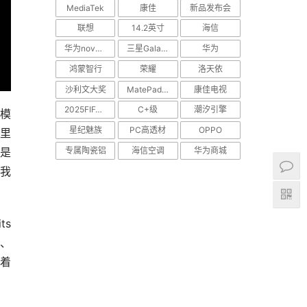
MediaTek
康佳
新品发布会
联想
14.2英寸
海信
华为nova Flip
三星Galaxy S25 Edge
华为
鸿蒙智行
荣耀
洛天依
沙利文大奖
MatePad Pro
康佳电视
2025FIFA世俱杯
C+级
潮汐引擎
大模
星纪魅族
PC高透材
OPPO
黢里
专属陶瓷铝
海信空调
华为商城
红是
连我
ts
赛、
着