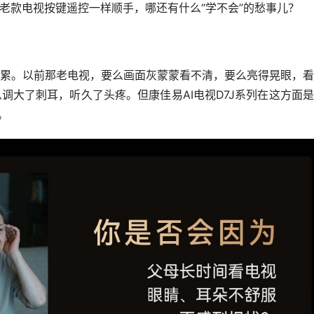
老款电视按键遥控一样顺手，哪还有什么“学不会”的愁事儿？
累。以前那老电视，要么画面灰蒙蒙看不清，要么亮得晃眼，看
调大了刺耳，听久了头疼。但康佳易AI电视D7J系列在这方面
。