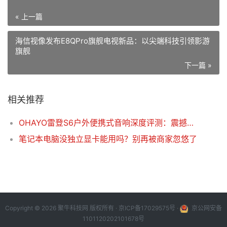
« 上一篇
海信视像发布E8QPro旗舰电视新品：以尖端科技引领影游
旗舰
下一篇 »
相关推荐
OHAYO雷登S6户外便携式音响深度评测：震撼音质，全场景音乐伴侣
笔记本电脑没独立显卡能用吗？别再被商家忽悠了
Copyright © 2026 聚牛科技网 版权所有 ·
京ICP备17029575号
·
京公网安备
1101120202101678号