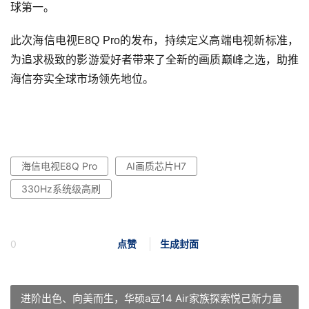
球第一。
此次海信电视E8Q Pro的发布，持续定义高端电视新标准，
为追求极致的影游爱好者带来了全新的画质巅峰之选，助推
海信夯实全球市场领先地位。
海信电视E8Q Pro
AI画质芯片H7
330Hz系统级高刷
0
点赞
生成封面
进阶出色、向美而生，华硕a豆14 Air家族探索悦己新力量