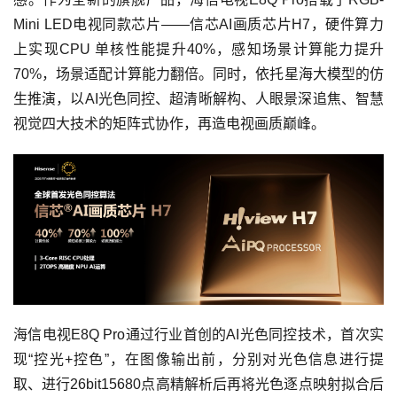
Mini LED电视同款芯片——信芯AI画质芯片H7，硬件算力
上实现CPU 单核性能提升40%，感知场景计算能力提升
70%，场景适配计算能力翻倍。同时，依托星海大模型的仿
生推演，以AI光色同控、超清晰解构、人眼景深追焦、智慧
视觉四大技术的矩阵式协作，再造电视画质巅峰。
海信电视E8Q Pro通过行业首创的AI光色同控技术，首次实
现“控光+控色”，在图像输出前，分别对光色信息进行提
取、进行26bit15680点高精解析后再将光色逐点映射拟合后