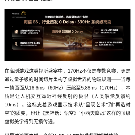
在高刷游戏这类视听盛宴中，170Hz不仅是参数竞赛，更是
通过量子级的时间切片重构了虚拟世界的物理规则——当每
一帧画面从16.6ms（60Hz）压缩至5.88ms（170Hz），本
质是让人机交互逼近神经反射的极限（人类触觉反馈约
10ms）。这标志着游戏显示技术从"呈现艺术"到"再造时
空"的质变，也让《黑神话：悟空》"小西天鏖战"这样的顶级
虚拟美学得到无损传递。