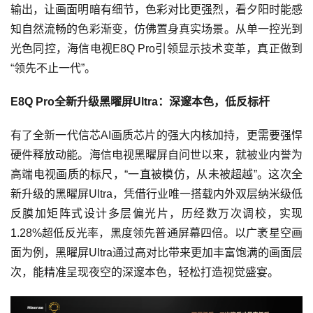
输出，让画面明暗有细节，色彩对比更强烈，看夕阳时能感
知自然流畅的色彩渐变，仿佛置身真实场景。从单一控光到
光色同控，海信电视E8Q Pro引领显示技术变革，真正做到
“领先不止一代”。
E8Q Pro全新升级黑曜屏Ultra：深邃本色，低反标杆
有了全新一代信芯AI画质芯片的强大内核加持，更需要强悍
硬件释放动能。海信电视黑曜屏自问世以来，就被业内誉为
高端电视画质的标尺，“一直被模仿，从未被超越”。这次全
新升级的黑曜屏Ultra，凭借行业唯一搭载内外双层纳米级低
反膜加矩阵式设计多层偏光片，历经数万次调校，实现
1.28%超低反光率，黑度领先普通屏幕四倍。以广袤星空画
面为例，黑曜屏Ultra通过高对比带来更加丰富饱满的画面层
次，能精准呈现夜空的深邃本色，轻松打造视觉盛宴。