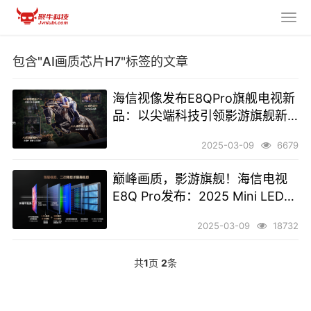
包含"AI画质芯片H7"标签的文章
海信视像发布E8QPro旗舰电视新
品：以尖端科技引领影游旗舰新
标杆
2025-03-09
6679
巅峰画质，影游旗舰！海信电视
E8Q Pro发布：2025 Mini LED画
质天花板
2025-03-09
18732
共
1
页
2
条