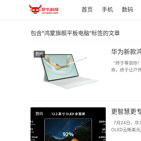
首页
手机
数码
包含"鸿蒙旗舰平板电脑"标签的文章
华为新款
数码
"终于等到你！"
命，终于让户
高铁上改方案、在咖
更智慧更
数码
7月24日，华为
OLED云晰柔光
Pencil 