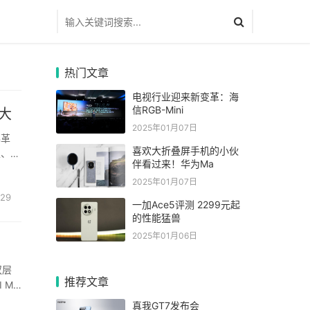
热门文章
电视行业迎来新变革：海
信RGB-Mini
大
2025年01月07日
幕革
喜欢大折叠屏手机的小伙
生、在
伴看过来！华为Ma
2025年01月07日
29
一加Ace5评测 2299元起
的性能猛兽
2025年01月06日
双层
推荐文章
 M-
作等场
真我GT7发布会