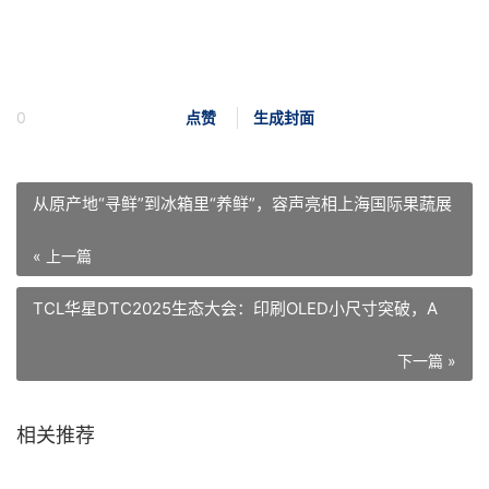
0
点赞
生成封面
从原产地“寻鲜”到冰箱里“养鲜”，容声亮相上海国际果蔬展
« 上一篇
TCL华星DTC2025生态大会：印刷OLED小尺寸突破，A
下一篇 »
相关推荐