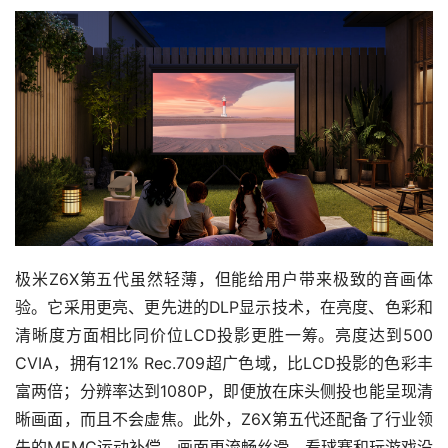
极米Z6X第五代虽然轻薄，但能给用户带来极致的音画体
验。它采用更亮、更先进的DLP显示技术，在亮度、色彩和
清晰度方面相比同价位LCD投影更胜一筹。亮度达到500
CVIA，拥有121% Rec.709超广色域，比LCD投影的色彩丰
富两倍；分辨率达到1080P，即便放在床头侧投也能呈现清
晰画面，而且不会虚焦。此外，Z6X第五代还配备了行业领
先的MEMC运动补偿，画面更流畅丝滑，看球赛和玩游戏没