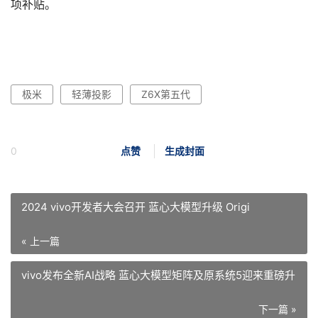
项补贴。
极米
轻薄投影
Z6X第五代
0
点赞
生成封面
2024 vivo开发者大会召开 蓝心大模型升级 Origi
« 上一篇
vivo发布全新AI战略 蓝心大模型矩阵及原系统5迎来重磅升
下一篇 »