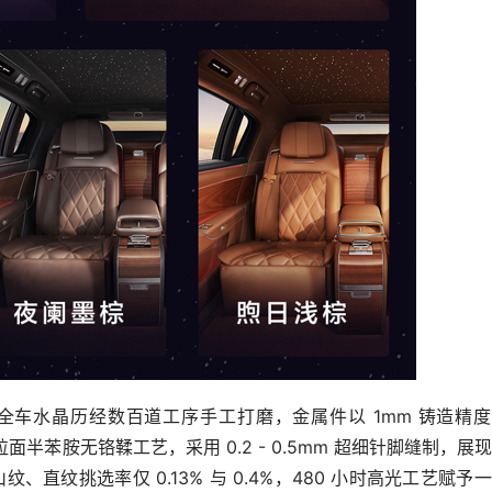
。全车水晶历经数百道工序手工打磨，金属件以 1mm 铸造精
半苯胺无铬鞣工艺，采用 0.2 - 0.5mm 超细针脚缝制，展
直纹挑选率仅 0.13% 与 0.4%，480 小时高光工艺赋予