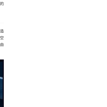
湛的
打造
部空
自由