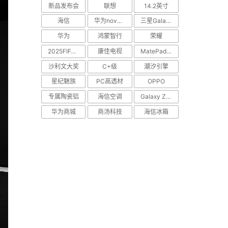
新品发布会
联想
14.2英寸
海信
华为nova Flip
三星Galaxy S25 Edge
华为
鸿蒙智行
荣耀
2025FIFA世俱杯
康佳电视
MatePad Pro
沙利文大奖
C+级
潮汐引擎
星纪魅族
PC高透材
OPPO
专属陶瓷铝
海信空调
Galaxy Z Flip7
华为商城
商汤科技
海信冰箱