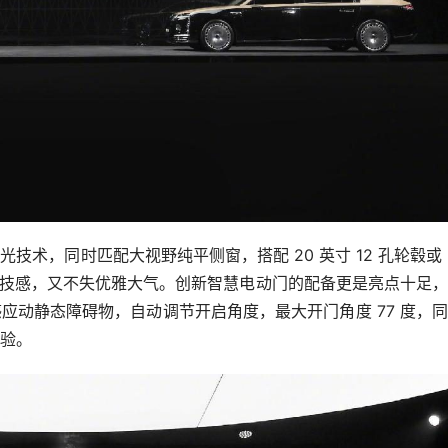
术，同时匹配大视野纯平侧窗，搭配 20 英寸 12 孔轮毂或 
有科技感，又不失优雅大气。创新智慧电动门的配备更是亮点十足
应动静态障碍物，自动调节开启角度，最大开门角度 77 度，
验。