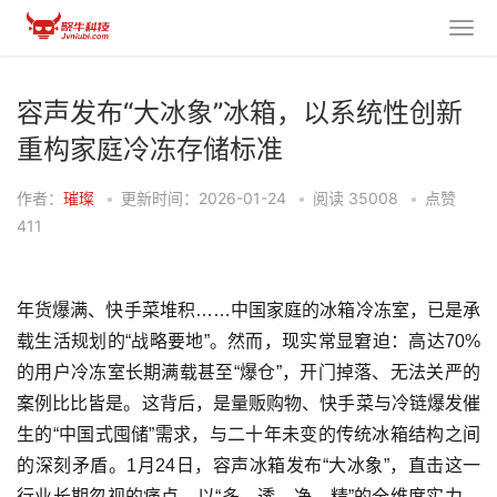
容声发布“大冰象”冰箱，以系统性创新
重构家庭冷冻存储标准
作者：
璀璨
•
更新时间：2026-01-24
•
阅读
35008
•
点赞
411
年货爆满、快手菜堆积……中国家庭的冰箱冷冻室，已是承
载生活规划的“战略要地”。然而，现实常显窘迫：高达70%
的用户冷冻室长期满载甚至“爆仓”，开门掉落、无法关严的
案例比比皆是。这背后，是量贩购物、快手菜与冷链爆发催
生的“中国式囤储”需求，与二十年未变的传统冰箱结构之间
的深刻矛盾。1月24日，容声冰箱发布“大冰象”，直击这一
行业长期忽视的痛点，以“多、透、净、精”的全维度实力，