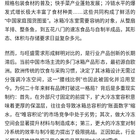
规格包装食材的普及；快手菜产业蓬勃发展；冷链水平的爆
发式增长极大丰富了食材种类……这些共同构成了鲜活的
“中国家庭囤货图鉴”。冰箱冷冻室需要容纳的对象，从整扇
羊排、整条鱼，到五花八门的速冻食品与自制半成品，其形
态、体积与存储要求日益复杂多元。
然而，与旺盛需求形成鲜明对比的，是行业产品创新的长期
滞后。当前中国市场主流的多门冰箱产品形态，最初源自欧
洲。欧洲传统的饮食与采购习惯，决定了其冰箱设计无需过
分强调冷冻空间，这一“腰线比例”也因此被固化并沿用至
今。为何二十年来鲜有品牌打破这一格局？背后是多重现实
制约：首先，在外部尺寸固定的前提下，扩大冷冻室容积意
味着更厚的保温层，往往会导致冰箱总容积的“账面数字”缩
水，在“唯容积论”的市场竞争中处于劣势；其次，做大冷冻
空间会显著提升材料与制造成本；第三，更大的冷冻室对制
冷系统的效率与制冷能力提出了极限挑战。正因如此，行业