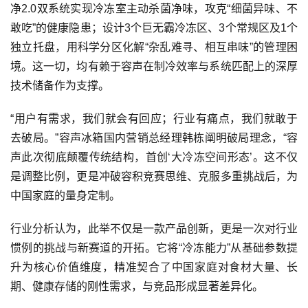
净2.0双系统实现冷冻室主动杀菌净味，攻克“细菌异味、不
敢吃”的健康隐患；设计3个巨无霸冷冻区、3个常规区及1个
独立托盘，用科学分区化解“杂乱难寻、相互串味”的管理困
境。这一切，均有赖于容声在制冷效率与系统匹配上的深厚
技术储备作为支撑。
“用户有需求，我们就会有回应；行业有痛点，我们就敢于
去破局。”容声冰箱国内营销总经理韩栋阐明破局理念，“容
声此次彻底颠覆传统结构，首创‘大冷冻空间形态’。这不仅
是调整比例，更是冲破容积竞赛思维、克服多重挑战后，为
中国家庭的量身定制。
行业分析认为，此举不仅是一款产品创新，更是一次对行业
惯例的挑战与新赛道的开拓。它将“冷冻能力”从基础参数提
升为核心价值维度，精准契合了中国家庭对食材大量、长
期、健康存储的刚性需求，与竞品形成显著差异化。