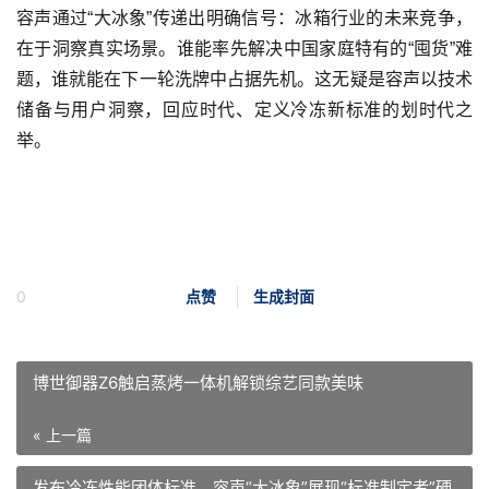
容声通过“大冰象”传递出明确信号：冰箱行业的未来竞争，
在于洞察真实场景。谁能率先解决中国家庭特有的“囤货”难
题，谁就能在下一轮洗牌中占据先机。这无疑是容声以技术
储备与用户洞察，回应时代、定义冷冻新标准的划时代之
举。
0
点赞
生成封面
博世御器Z6触启蒸烤一体机解锁综艺同款美味
« 上一篇
发布冷冻性能团体标准，容声“大冰象”展现“标准制定者”硬