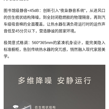
图书馆级静音<45dB：创新引入“夜枭静音系统”，从进风口
的仿生梳状结构降噪，到全封闭稳燃舱的物理隔音，再到汽
车级吸音棉的全面覆盖，让热水器在满负荷运行时的运作声
音低至45分贝以下，营造静谧的居家环境。
极简意式格调：560*365mm的紧凑机身设计，能完美隐入
标准橱柜，告别传统热水器的突兀感，悄然融入现代家居美
学。