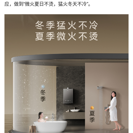
应，做到“微火夏日不烫，猛火冬天不冷”。