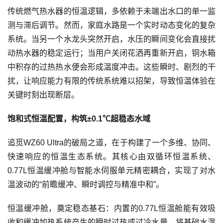
传统燃气热水器的恒温逻辑，多依赖于未端出水口的单一监
测与滞后调节。然而，家庭水路是一个实时动态变化的复杂
系统。当另一个水龙头突然开启，水压的瞬间变化会直接扰
动热水器的稳定运行；当用户关闭花洒再重新开启，铜水箱
中积存的过热热水便会形成温度冲击。这些瞬时、剧烈的干
扰，让响应能力有限的传统系统难以招架，导致恒温体验在
关键时刻出现断层。
饱和式恒温配置，构筑±0.1℃超稳态水域
追觅WZ60 Ultra的破局之道，在于构建了一个多维、协同、
快速响应的恒温生态系统。其核心由双循环恒温系统、
0.77L恒温缓冲舱与智能水伺服单元精密耦合，实现了对水
温波动的“前瞻缓冲、瞬时调控与精准中和”。
恒温缓冲舱，奠定稳态基石：内置的0.77L恒温舱能有效吸
收和缓冲加热系统产生的瞬时过热或过冷水量，将基础水温