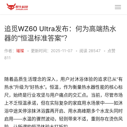
追觅WZ60 Ultra发布：何为高端热水
器的“恒温标准答案”？
作者：
璀璨
•
更新时间：2025-11-07
•
阅读
28547
•
点赞
811
随着品质生活理念的深入，用户对沐浴体验的追求已从“有
热水”升级为“好热水”。恒温，作为衡量热水器性能的核心标
尺，始终是行业攻坚与用户痛点的交汇点。当前，尽管市场
上不乏恒温承诺，但在实际复杂的家庭用水场景中——如沐
浴中途关停涂抹沐浴露再开启、用水高峰期多个水龙头同时
启用——水温的骤然波动，轻则带来不适，重则存在烫伤风
险，让所谓的恒温体验大打折扣。