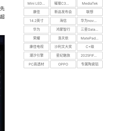
Mini LED电视
璀璨C3系列
MediaTek
先
康佳
新品发布会
联想
超
14.2英寸
海信
华为nova Flip
华为
鸿蒙智行
三星Galaxy S25 Edge
荣耀
洛天依
MatePad Pro
康佳电视
沙利文大奖
C+级
潮汐引擎
星纪魅族
2025FIFA世俱杯
PC高透材
OPPO
专属陶瓷铝