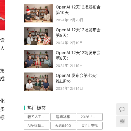
OpenAI 12天12场发布会
第10天
2024年12月20日
OpenAI 12天12场发布会
第9天：
设
2024年12月19日
人
OpenAI 12天12场发布会
第8天：
2024年12月19日
为第
OpenAI 发布会第七天：
成
推出Proj
2024年12月14日
化
热门标签
多
著名人工智能科学
容声冰箱
2026世界杯
标
AI多媒体中心
天玑9400
X11L 电视