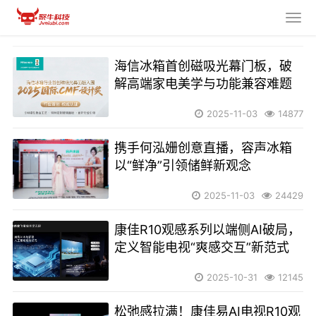
海信冰箱首创磁吸光幕门板，破
解高端家电美学与功能兼容难题
2025-11-03
14877
携手何泓姗创意直播，容声冰箱
以“鲜净”引领储鲜新观念
2025-11-03
24429
康佳R10观感系列以端侧AI破局，
定义智能电视“爽感交互”新范式
2025-10-31
12145
松弛感拉满！康佳易AI电视R10观