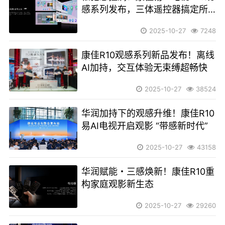
感系列发布，三体遥控器搞定所
有
2025-10-27
7248
康佳R10观感系列新品发布！离线
AI加持，交互体验无束缚超畅快
2025-10-27
38524
华润加持下的观感升维！康佳R10
易AI电视开启观影 “带感新时代”
2025-10-27
43158
华润赋能・三感焕新！康佳R10重
构家庭观影新生态
2025-10-27
29260