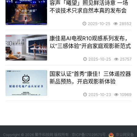
容声「曦望」照见鲜活诗意 一场
不谈技术只求自然本真的发布会
2025-10-25
28552
康佳易AI电视R10观感系列发布，
以“三感体验”开启家庭观影新范式
2025-10-25
25757
国家认证“首秀”康佳！三体遥控器
新品预热，开启观影新体验
2025-10-23
10969
Copyright © 2026 聚牛科技网 版权所有 ·
京ICP备17029575号
·
京公网安备